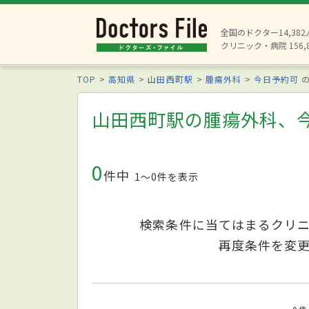
全国のドクター14,38
クリニック・病院 156,
TOP
高知県
山田西町駅
腫瘍外科
今日予約可
の
山田西町駅の腫瘍外科、
0
件中
1〜0件を表示
検索条件に当てはまるクリ
再度条件を変