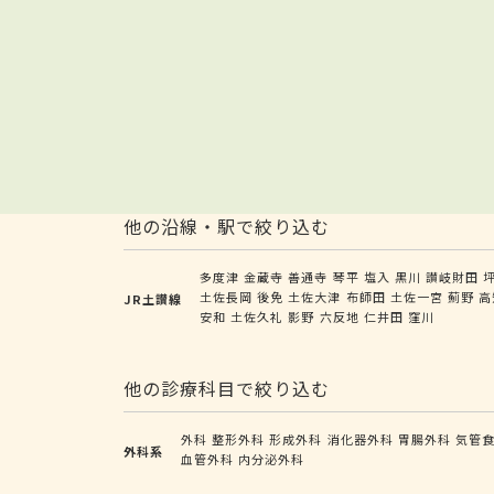
他の沿線・駅で絞り込む
多度津
金蔵寺
善通寺
琴平
塩入
黒川
讃岐財田
土佐長岡
後免
土佐大津
布師田
土佐一宮
薊野
高
JR土讃線
安和
土佐久礼
影野
六反地
仁井田
窪川
他の診療科目で絞り込む
外科
整形外科
形成外科
消化器外科
胃腸外科
気管
外科系
血管外科
内分泌外科