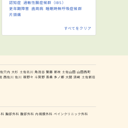
認知症
過敏性腸症候群（IBS）
更年期障害
歯周病
睡眠時無呼吸症候群
片頭痛
すべてをクリア
土佐穴内
大杉
土佐北川
角茂谷
繁藤
新改
土佐山田
山田西町
茂
西佐川
佐川
襟野々
斗賀野
吾桑
多ノ郷
大間
須崎
土佐新荘
外科
胸部外科
腹部外科
内視鏡外科
ペインクリニック外科