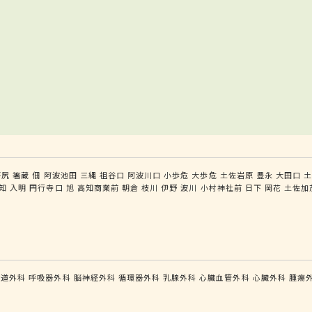
坪尻
箸蔵
佃
阿波池田
三縄
祖谷口
阿波川口
小歩危
大歩危
土佐岩原
豊永
大田口
知
入明
円行寺口
旭
高知商業前
朝倉
枝川
伊野
波川
小村神社前
日下
岡花
土佐加
食道外科
呼吸器外科
脳神経外科
循環器外科
乳腺外科
心臓血管外科
心臓外科
腫瘍