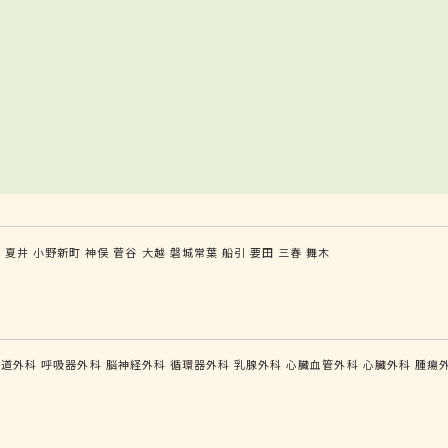
前
夏井
小野新町
神俣
菅谷
大越
磐城常葉
船引
要田
三春
舞木
食道外科
呼吸器外科
脳神経外科
循環器外科
乳腺外科
心臓血管外科
心臓外科
腫瘍