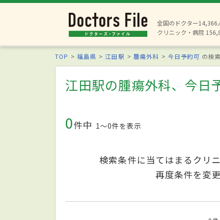
全国のドクター14,36
クリニック・病院 156,
TOP
福島県
江田駅
腫瘍外科
今日予約可
の検
江田駅の腫瘍外科、今日
0
件中
1〜0件を表示
検索条件に当てはまるクリ
再度条件を変