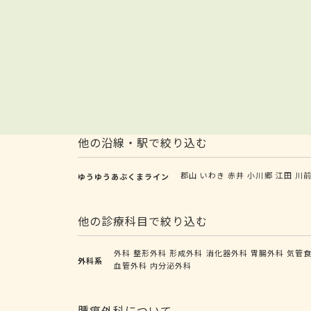
他の沿線・駅で絞り込む
郡山
いわき
赤井
小川郷
江田
川
ゆうゆうあぶくまライン
他の診療科目で絞り込む
外科
整形外科
形成外科
消化器外科
胃腸外科
気管
外科系
血管外科
内分泌外科
腫瘍外科について