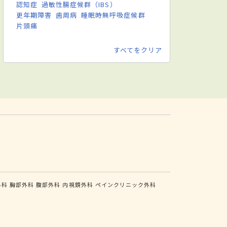
認知症
過敏性腸症候群（IBS）
更年期障害
歯周病
睡眠時無呼吸症候群
片頭痛
すべてをクリア
外科
胸部外科
腹部外科
内視鏡外科
ペインクリニック外科