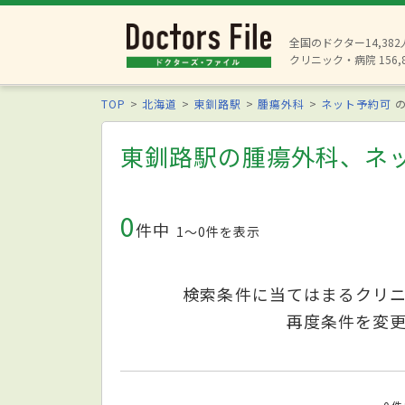
全国のドクター14,38
クリニック・病院 156,
TOP
北海道
東釧路駅
腫瘍外科
ネット予約可
の
東釧路駅の腫瘍外科、ネ
0
件中
1〜0件を表示
検索条件に当てはまるクリ
再度条件を変