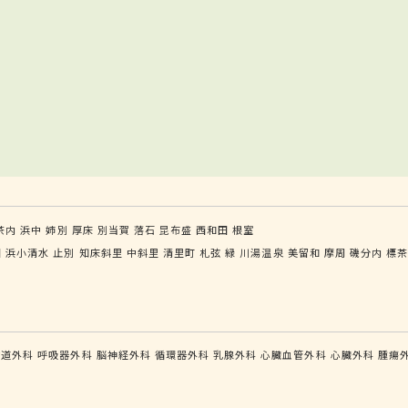
茶内
浜中
姉別
厚床
別当賀
落石
昆布盛
西和田
根室
園
浜小清水
止別
知床斜里
中斜里
清里町
札弦
緑
川湯温泉
美留和
摩周
磯分内
標
食道外科
呼吸器外科
脳神経外科
循環器外科
乳腺外科
心臓血管外科
心臓外科
腫瘍