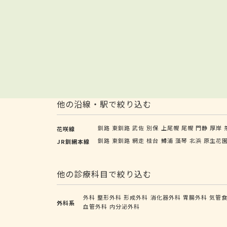
他の沿線・駅で絞り込む
釧路
東釧路
武佐
別保
上尾幌
尾幌
門静
厚岸
花咲線
釧路
東釧路
網走
桂台
鱒浦
藻琴
北浜
原生花
JR釧網本線
他の診療科目で絞り込む
外科
整形外科
形成外科
消化器外科
胃腸外科
気管
外科系
血管外科
内分泌外科