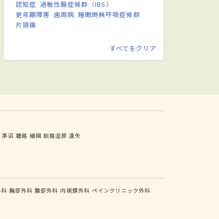
認知症
過敏性腸症候群（IBS）
更年期障害
歯周病
睡眠時無呼吸症候群
片頭痛
すべてをクリア
茶
茅沼
塘路
細岡
釧路湿原
遠矢
外科
胸部外科
腹部外科
内視鏡外科
ペインクリニック外科