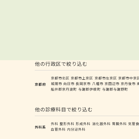
他の行政区で絞り込む
京都市北区
京都市上京区
京都市左京区
京都市中京
城陽市
向日市
長岡京市
八幡市
京田辺市
京丹後市
京都府
船井郡京丹波町
与謝郡伊根町
与謝郡与謝野町
他の診療科目で絞り込む
外科
整形外科
形成外科
消化器外科
胃腸外科
気管
外科系
血管外科
内分泌外科