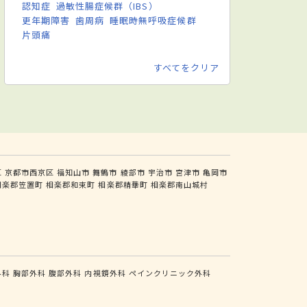
認知症
過敏性腸症候群（IBS）
更年期障害
歯周病
睡眠時無呼吸症候群
片頭痛
すべてをクリア
区
京都市西京区
福知山市
舞鶴市
綾部市
宇治市
宮津市
亀岡市
相楽郡笠置町
相楽郡和束町
相楽郡精華町
相楽郡南山城村
外科
胸部外科
腹部外科
内視鏡外科
ペインクリニック外科