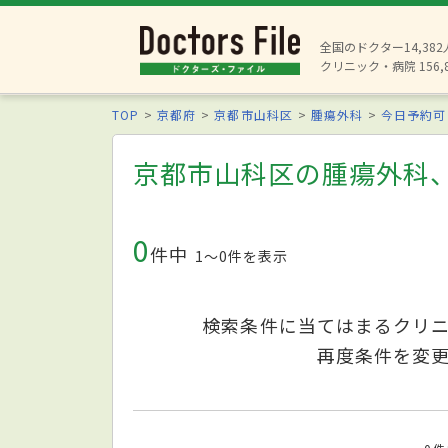
全国のドクター14,38
クリニック・病院 156,
TOP
京都府
京都市山科区
腫瘍外科
今日予約可
京都市山科区の腫瘍外科
0
件中
1〜0件を表示
検索条件に当てはまるクリ
再度条件を変