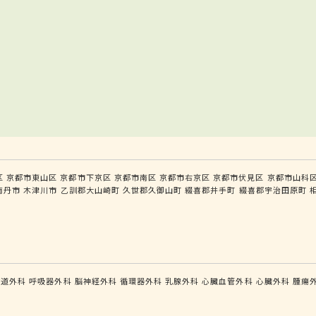
区
京都市東山区
京都市下京区
京都市南区
京都市右京区
京都市伏見区
京都市山科
南丹市
木津川市
乙訓郡大山崎町
久世郡久御山町
綴喜郡井手町
綴喜郡宇治田原町
食道外科
呼吸器外科
脳神経外科
循環器外科
乳腺外科
心臓血管外科
心臓外科
腫瘍