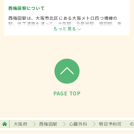
西梅田駅について
西梅田駅は、大阪市北区にある大阪メトロ四つ橋線の
駅。地下通路を通って、大阪駅、北新地駅、梅田駅、東
もっと見る
梅田駅に乗り換えることが可能で、1日の平均乗降者数は
11万人を超える。周辺には宿泊施設や大型商業施設、オ
フィスビルなどが立ち並ぶ。
PAGE TOP
大阪府
西梅田駅
心臓外科
明日予約可