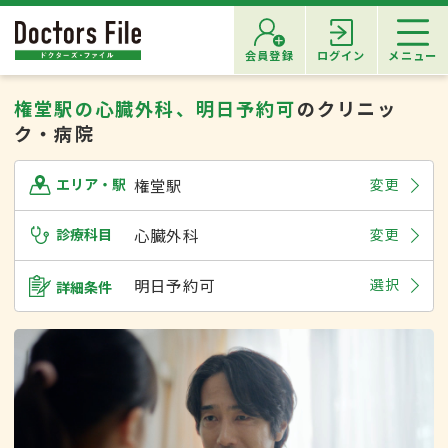
会員登録
ログイン
メニュー
権堂駅の心臓外科、明日予約可
のクリニッ
ク・病院
権堂駅
変更
エリア・駅
診療科目
心臓外科
変更
明日予約可
選択
詳細条件