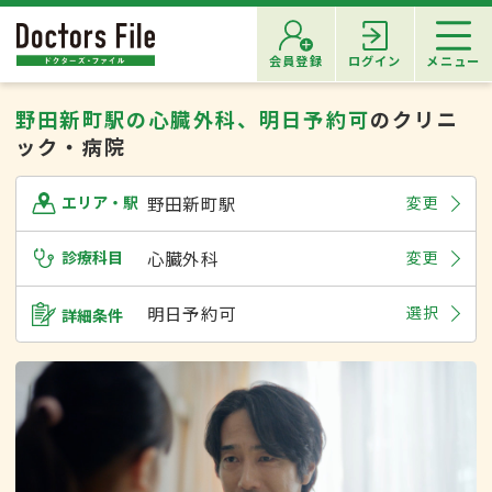
会員登録
ログイン
メニュー
野田新町駅の心臓外科、明日予約可
のクリニ
ック・病院
野田新町駅
変更
エリア・駅
診療科目
心臓外科
変更
明日予約可
選択
詳細条件