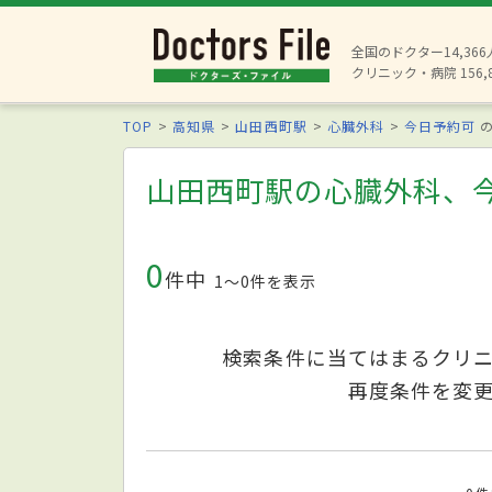
全国のドクター14,36
クリニック・病院 156,
TOP
高知県
山田西町駅
心臓外科
今日予約可
の
山田西町駅の心臓外科、
0
件中
1〜0件を表示
検索条件に当てはまるクリ
再度条件を変