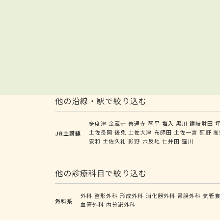
他の沿線・駅で絞り込む
多度津
金蔵寺
善通寺
琴平
塩入
黒川
讃岐財田
土佐長岡
後免
土佐大津
布師田
土佐一宮
薊野
高
JR土讃線
安和
土佐久礼
影野
六反地
仁井田
窪川
他の診療科目で絞り込む
外科
整形外科
形成外科
消化器外科
胃腸外科
気管
外科系
血管外科
内分泌外科