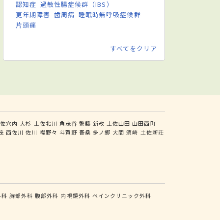
認知症
過敏性腸症候群（IBS）
更年期障害
歯周病
睡眠時無呼吸症候群
片頭痛
すべてをクリア
土佐穴内
大杉
土佐北川
角茂谷
繁藤
新改
土佐山田
山田西町
茂
西佐川
佐川
襟野々
斗賀野
吾桑
多ノ郷
大間
須崎
土佐新荘
外科
胸部外科
腹部外科
内視鏡外科
ペインクリニック外科