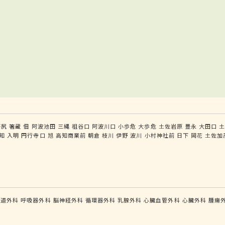
坪尻
箸蔵
佃
阿波池田
三縄
祖谷口
阿波川口
小歩危
大歩危
土佐岩原
豊永
大田口
知
入明
円行寺口
旭
高知商業前
朝倉
枝川
伊野
波川
小村神社前
日下
岡花
土佐加
食道外科
呼吸器外科
脳神経外科
循環器外科
乳腺外科
心臓血管外科
心臓外科
腫瘍