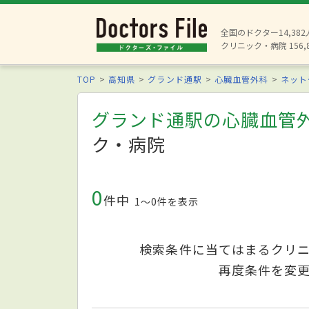
全国のドクター14,38
クリニック・病院 156,
TOP
高知県
グランド通駅
心臓血管外科
ネット
グランド通駅の心臓血管
ク・病院
0
件中
1〜0件を表示
検索条件に当てはまるクリ
再度条件を変