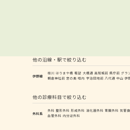
他の沿線・駅で絞り込む
枝川
はりまや橋
堀詰
大橋通
高知城前
県庁前
グラ
伊野線
朝倉神社前
宮の奥
咥内
宇治団地前
八代通
中山
伊
他の診療科目で絞り込む
外科
整形外科
形成外科
消化器外科
胃腸外科
気管
外科系
血管外科
内分泌外科