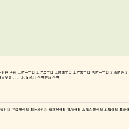
ンド通
枡形
上町一丁目
上町二丁目
上町四丁目
上町五丁目
旭町一丁目
旭駅前通
旭
野商業前
北内
北山
鳴谷
伊野駅前
伊野
食道外科
呼吸器外科
脳神経外科
循環器外科
乳腺外科
心臓血管外科
心臓外科
腫瘍