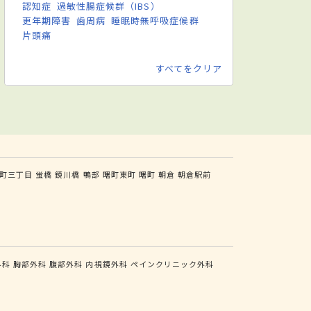
認知症
過敏性腸症候群（IBS）
更年期障害
歯周病
睡眠時無呼吸症候群
片頭痛
すべてをクリア
町三丁目
蛍橋
鏡川橋
鴨部
曙町東町
曙町
朝倉
朝倉駅前
外科
胸部外科
腹部外科
内視鏡外科
ペインクリニック外科