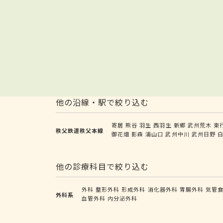
他の沿線・駅で絞り込む
寄居
熊谷
羽生
西羽生
新郷
武州荒木
東
秩父鉄道秩父本線
御花畑
影森
浦山口
武州中川
武州日野
他の診療科目で絞り込む
外科
整形外科
形成外科
消化器外科
胃腸外科
気管
外科系
血管外科
内分泌外科