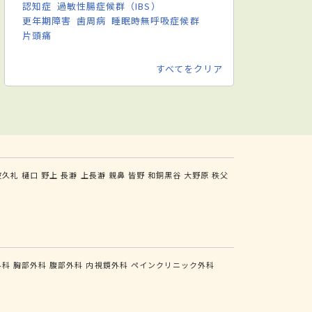
認知症
過敏性腸症候群（IBS）
更年期障害
歯周病
睡眠時無呼吸症候群
片頭痛
すべてをクリア
波久礼
樋口
野上
長瀞
上長瀞
親鼻
皆野
和銅黒谷
大野原
秩父
外科
胸部外科
腹部外科
内視鏡外科
ペインクリニック外科