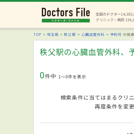
全国のドクター14,38
クリニック・病院 156,
TOP
埼玉県
秩父駅
心臓血管外科
予約可
の検
秩父駅の心臓血管外科、
0
件中
1〜0件を表示
検索条件に当てはまるクリ
再度条件を変