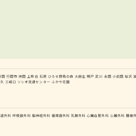
行田
行田市
持田
上熊谷
石原
ひろせ野鳥の森
大麻生
明戸
武川
永田
小前田
桜沢
白久
三峰口
ソシオ流通センター
ふかや花園
食道外科
呼吸器外科
脳神経外科
循環器外科
乳腺外科
心臓血管外科
心臓外科
腫瘍