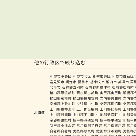
他の行政区で絞り込む
札幌市中央区
札幌市北区
札幌市東区
札幌市白石区
岩見沢市
網走市
留萌市
苫小牧市
稚内市
美唄市
芦
北斗市
石狩郡当別町
石狩郡新篠津村
松前郡松前町
檜山郡厚沢部町
爾志郡乙部町
奥尻郡奥尻町
瀬棚郡
虻田郡京極町
虻田郡倶知安町
岩内郡共和町
岩内郡
空知郡上砂川町
夕張郡由仁町
夕張郡長沼町
夕張郡
上川郡東神楽町
上川郡当麻町
上川郡比布町
上川郡
北海道
上川郡剣淵町
上川郡下川町
中川郡美深町
中川郡音
宗谷郡猿払村
枝幸郡浜頓別町
枝幸郡中頓別町
枝幸
斜里郡小清水町
常呂郡訓子府町
常呂郡置戸町
常呂
白老郡白老町
勇払郡厚真町
虻田郡洞爺湖町
勇払郡