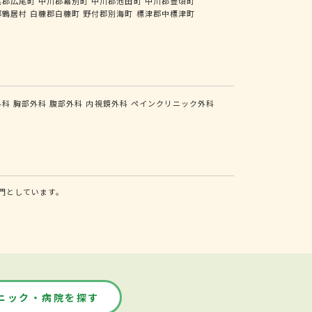
尾郡広尾町
中川郡幕別町
中川郡池田町
中川郡豊頃町
郡鶴居村
白糠郡白糠町
野付郡別海町
標津郡中標津町
外科
胸部外科
腹部外科
内視鏡外科
ペインクリニック外科
門としています。
ニック・病院を探す