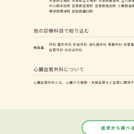
河東郡士幌町
河東郡上士幌町
河東郡鹿追町
上川郡
中川郡本別町
足寄郡足寄町
足寄郡陸別町
十勝郡浦
標津郡標津町
目梨郡羅臼町
他の診療科目で絞り込む
外科
整形外科
形成外科
消化器外科
胃腸外科
気管
外科系
血管外科
内分泌外科
心臓血管外科について
心臓血管外科とは、心臓や大動脈・末梢血管など血管に関係す
症状から調べ