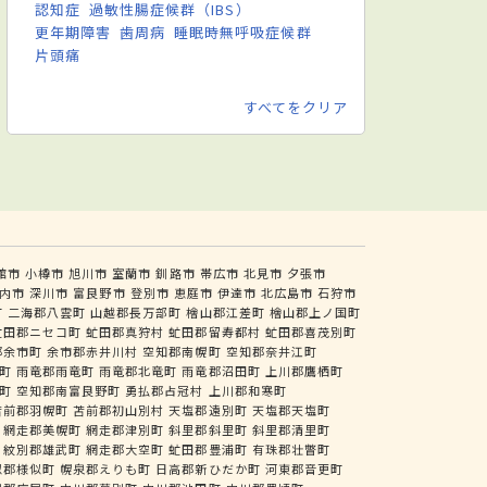
認知症
過敏性腸症候群（IBS）
更年期障害
歯周病
睡眠時無呼吸症候群
片頭痛
すべてをクリア
館市
小樽市
旭川市
室蘭市
釧路市
帯広市
北見市
夕張市
内市
深川市
富良野市
登別市
恵庭市
伊達市
北広島市
石狩市
町
二海郡八雲町
山越郡長万部町
檜山郡江差町
檜山郡上ノ国町
虻田郡ニセコ町
虻田郡真狩村
虻田郡留寿都村
虻田郡喜茂別町
郡余市町
余市郡赤井川村
空知郡南幌町
空知郡奈井江町
町
雨竜郡雨竜町
雨竜郡北竜町
雨竜郡沼田町
上川郡鷹栖町
町
空知郡南富良野町
勇払郡占冠村
上川郡和寒町
苫前郡羽幌町
苫前郡初山別村
天塩郡遠別町
天塩郡天塩町
網走郡美幌町
網走郡津別町
斜里郡斜里町
斜里郡清里町
紋別郡雄武町
網走郡大空町
虻田郡豊浦町
有珠郡壮瞥町
似郡様似町
幌泉郡えりも町
日高郡新ひだか町
河東郡音更町