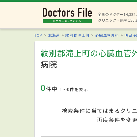
全国のドクター14,38
クリニック・病院 156,
TOP
北海道
紋別郡滝上町
心臓血管外科
明日予
紋別郡滝上町の心臓血管
病院
0
件中
1〜0件を表示
検索条件に当てはまるクリ
再度条件を変