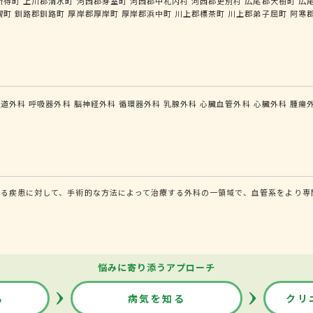
新得町
上川郡清水町
河西郡芽室町
河西郡中札内村
河西郡更別村
広尾郡大樹町
広
幌町
釧路郡釧路町
厚岸郡厚岸町
厚岸郡浜中町
川上郡標茶町
川上郡弟子屈町
阿寒
食道外科
呼吸器外科
脳神経外科
循環器外科
乳腺外科
心臓血管外科
心臓外科
腫瘍
る疾患に対して、手術的な方法によって治療する外科の一領域で、血管系をより専
悩みに寄り添うアプローチ
る
病気を知る
クリ