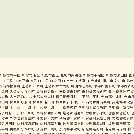
札幌市豊平区
札幌市南区
札幌市西区
札幌市厚別区
札幌市手稲区
札幌市清田区
函
別市
江別市
赤平市
紋別市
士別市
名寄市
三笠市
根室市
千歳市
滝川市
砂川市
歌志
松前郡福島町
上磯郡知内町
上磯郡木古内町
亀田郡七飯町
茅部郡鹿部町
茅部郡森
今金町
久遠郡せたな町
島牧郡島牧村
寿都郡寿都町
寿都郡黒松内町
磯谷郡蘭越町
岩内町
古宇郡泊村
古宇郡神恵内村
積丹郡積丹町
古平郡古平町
余市郡仁木町
余市
栗山町
樺戸郡月形町
樺戸郡浦臼町
樺戸郡新十津川町
雨竜郡妹背牛町
雨竜郡秩父別
愛別町
上川郡上川町
上川郡東川町
上川郡美瑛町
空知郡上富良野町
空知郡中富良野
威子府村
中川郡中川町
雨竜郡幌加内町
増毛郡増毛町
留萌郡小平町
苫前郡苫前町
郡枝幸町
天塩郡豊富町
礼文郡礼文町
利尻郡利尻町
利尻郡利尻富士町
天塩郡幌延町
郡佐呂間町
紋別郡遠軽町
紋別郡湧別町
紋別郡滝上町
紋別郡興部町
紋別郡西興部村
安平町
勇払郡むかわ町
沙流郡日高町
沙流郡平取町
新冠郡新冠町
浦河郡浦河町
様