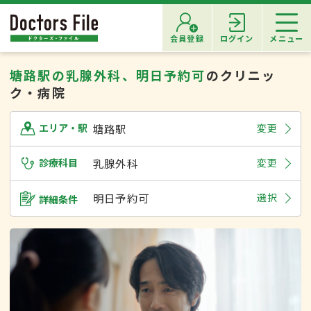
会員登録
ログイン
メニュー
塘路駅の乳腺外科、明日予約可
のクリニッ
ク・病院
塘路駅
変更
エリア・駅
診療科目
乳腺外科
変更
明日予約可
選択
詳細条件