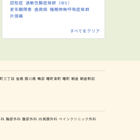
認知症
過敏性腸症候群（IBS）
更年期障害
歯周病
睡眠時無呼吸症候群
片頭痛
すべてをクリア
町三丁目
蛍橋
鏡川橋
鴨部
曙町東町
曙町
朝倉
朝倉駅前
外科
胸部外科
腹部外科
内視鏡外科
ペインクリニック外科