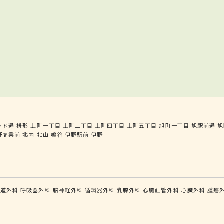
ンド通
枡形
上町一丁目
上町二丁目
上町四丁目
上町五丁目
旭町一丁目
旭駅前通
旭
野商業前
北内
北山
鳴谷
伊野駅前
伊野
食道外科
呼吸器外科
脳神経外科
循環器外科
乳腺外科
心臓血管外科
心臓外科
腫瘍