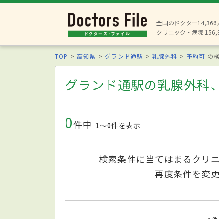
全国のドクター14,36
クリニック・病院 156,
TOP
高知県
グランド通駅
乳腺外科
予約可
の検
グランド通駅の乳腺外科
0
件中
1〜0件を表示
検索条件に当てはまるクリ
再度条件を変