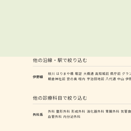
他の沿線・駅で絞り込む
枝川
はりまや橋
堀詰
大橋通
高知城前
県庁前
グラ
伊野線
朝倉神社前
宮の奥
咥内
宇治団地前
八代通
中山
伊
他の診療科目で絞り込む
外科
整形外科
形成外科
消化器外科
胃腸外科
気管
外科系
血管外科
内分泌外科