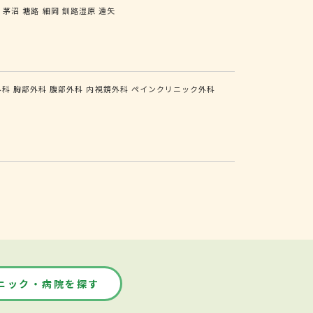
茶
茅沼
塘路
細岡
釧路湿原
遠矢
外科
胸部外科
腹部外科
内視鏡外科
ペインクリニック外科
ニック・病院を探す