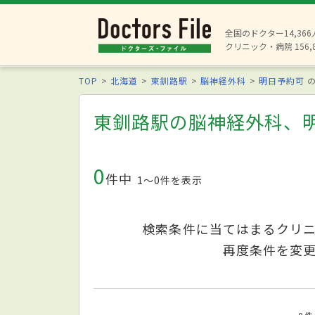
全国のドクター14,36
クリニック・病院 156,
TOP
北海道
東釧路駅
脳神経外科
明日予約可
の
東釧路駅の脳神経外科、
0
件中
1〜0件を表示
検索条件に当てはまるクリ
再度条件を変