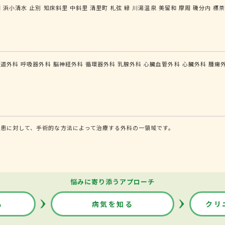
園
浜小清水
止別
知床斜里
中斜里
清里町
札弦
緑
川湯温泉
美留和
摩周
磯分内
標
食道外科
呼吸器外科
脳神経外科
循環器外科
乳腺外科
心臓血管外科
心臓外科
腫瘍
患に対して、手術的な方法によって治療する外科の一領域です。
悩みに寄り添うアプローチ
る
病気を知る
クリ