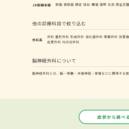
釧路
東釧路
網走
桂台
鱒浦
藻琴
北浜
原生花
JR釧網本線
他の診療科目で絞り込む
外科
整形外科
形成外科
消化器外科
胃腸外科
気管
外科系
血管外科
内分泌外科
脳神経外科について
脳神経外科とは、脳・脊髄・末梢神経・脊椎などに関係する疾
症状から調べ