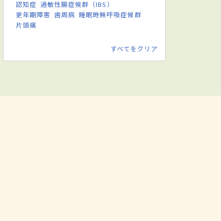
認知症
過敏性腸症候群（IBS）
更年期障害
歯周病
睡眠時無呼吸症候群
片頭痛
すべてをクリア