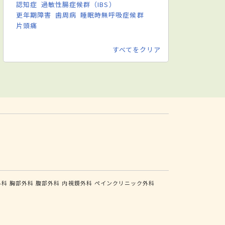
認知症
過敏性腸症候群（IBS）
更年期障害
歯周病
睡眠時無呼吸症候群
片頭痛
すべてをクリア
外科
胸部外科
腹部外科
内視鏡外科
ペインクリニック外科