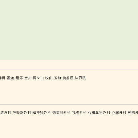
神目
福渡
建部
金川
野々口
牧山
玉柏
備前原
法界院
食道外科
呼吸器外科
脳神経外科
循環器外科
乳腺外科
心臓血管外科
心臓外科
腫瘍