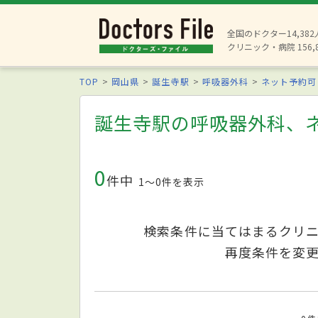
全国のドクター14,38
クリニック・病院 156,
TOP
岡山県
誕生寺駅
呼吸器外科
ネット予約可
誕生寺駅の呼吸器外科、
0
件中
1〜0件を表示
検索条件に当てはまるクリ
再度条件を変