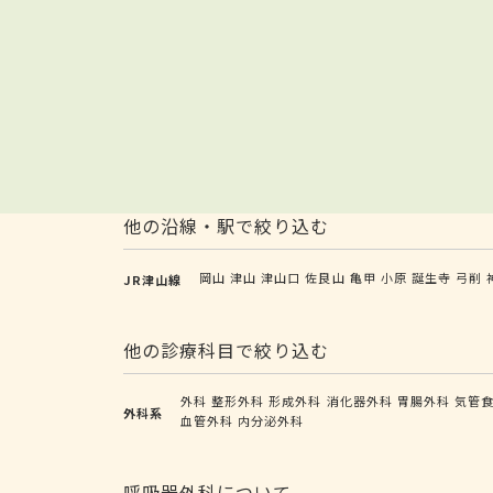
他の沿線・駅で絞り込む
岡山
津山
津山口
佐良山
亀甲
小原
誕生寺
弓削
JR津山線
他の診療科目で絞り込む
外科
整形外科
形成外科
消化器外科
胃腸外科
気管
外科系
血管外科
内分泌外科
呼吸器外科について