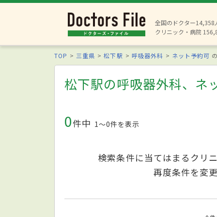
全国のドクター14,35
クリニック・病院 156,
TOP
三重県
松下駅
呼吸器外科
ネット予約可
の
松下駅の呼吸器外科、ネ
0
件中
1〜0件を表示
検索条件に当てはまるクリ
再度条件を変