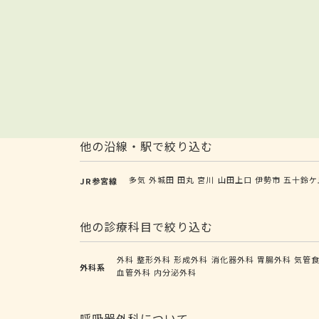
他の沿線・駅で絞り込む
多気
外城田
田丸
宮川
山田上口
伊勢市
五十鈴ケ
JR参宮線
他の診療科目で絞り込む
外科
整形外科
形成外科
消化器外科
胃腸外科
気管
外科系
血管外科
内分泌外科
呼吸器外科について