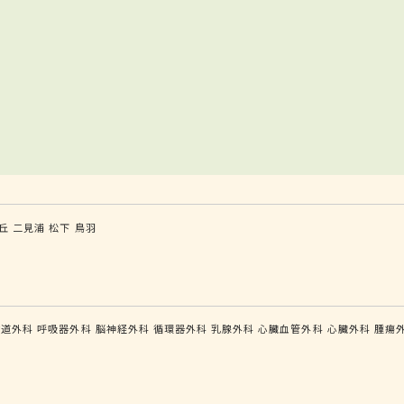
丘
二見浦
松下
鳥羽
食道外科
呼吸器外科
脳神経外科
循環器外科
乳腺外科
心臓血管外科
心臓外科
腫瘍