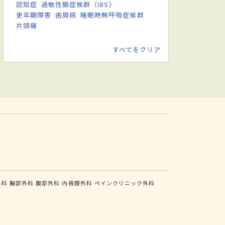
認知症
過敏性腸症候群（IBS）
更年期障害
歯周病
睡眠時無呼吸症候群
片頭痛
すべてをクリア
外科
胸部外科
腹部外科
内視鏡外科
ペインクリニック外科