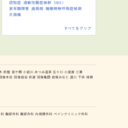
認知症
過敏性腸症候群（IBS）
更年期障害
歯周病
睡眠時無呼吸症候群
片頭痛
すべてをクリア
木
府屋
鼠ケ関
小岩川
あつみ温泉
五十川
小波渡
三瀬
羽後本荘
羽後岩谷
折渡
羽後亀田
岩城みなと
道川
下浜
桂根
外科
胸部外科
腹部外科
内視鏡外科
ペインクリニック外科