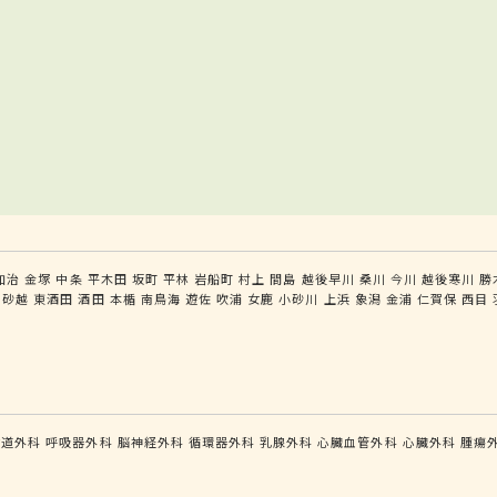
加治
金塚
中条
平木田
坂町
平林
岩船町
村上
間島
越後早川
桑川
今川
越後寒川
勝
砂越
東酒田
酒田
本楯
南鳥海
遊佐
吹浦
女鹿
小砂川
上浜
象潟
金浦
仁賀保
西目
食道外科
呼吸器外科
脳神経外科
循環器外科
乳腺外科
心臓血管外科
心臓外科
腫瘍