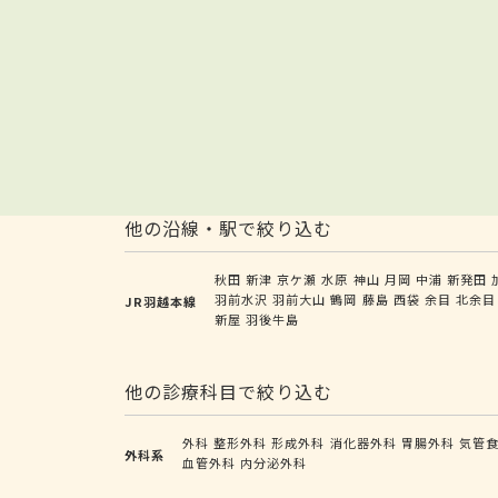
他の沿線・駅で絞り込む
秋田
新津
京ケ瀬
水原
神山
月岡
中浦
新発田
羽前水沢
羽前大山
鶴岡
藤島
西袋
余目
北余目
JR羽越本線
新屋
羽後牛島
他の診療科目で絞り込む
外科
整形外科
形成外科
消化器外科
胃腸外科
気管
外科系
血管外科
内分泌外科