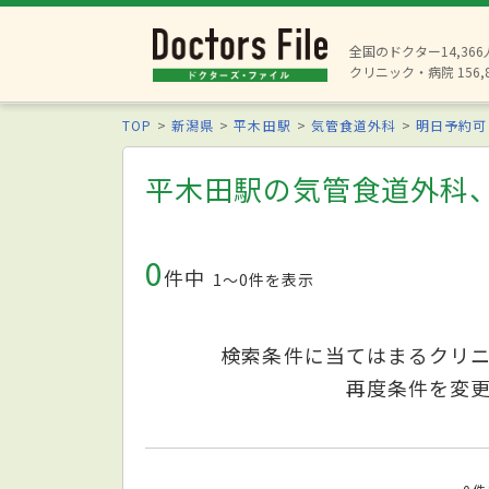
全国のドクター14,36
クリニック・病院 156,
TOP
新潟県
平木田駅
気管食道外科
明日予約可
平木田駅の気管食道外科
0
件中
1〜0件を表示
検索条件に当てはまるクリ
再度条件を変