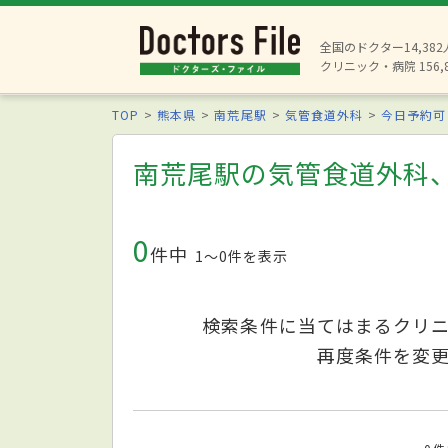
全国のドクター14,38
クリニック・病院 156,
TOP
熊本県
南荒尾駅
気管食道外科
今日予約可
南荒尾駅の気管食道外科
0
件中
1〜0件を表示
検索条件に当てはまるクリ
再度条件を変