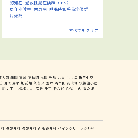
認知症
過敏性腸症候群（IBS）
更年期障害
歯周病
睡眠時無呼吸症候群
片頭痛
すべてをクリア
育大前
赤間
東郷
東福間
福間
千鳥
古賀
ししぶ
新宮中央
丘
田代
鳥栖
肥前旭
久留米
荒木
西牟田
羽犬塚
筑後船小屋
尻
富合
宇土
松橋
小川
有佐
千丁
新八代
八代
川内
隈之城
外科
胸部外科
腹部外科
内視鏡外科
ペインクリニック外科