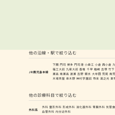
他の沿線・駅で絞り込む
下関
門司
博多
門司港
小森江
小倉
西小倉
福工大前
九産大前
香椎
千早
箱崎
吉塚
竹下
JR鹿児島本線
瀬高
南瀬高
渡瀬
吉野
銀水
大牟田
荒尾
南
木場茶屋
串木野
神村学園前
市来
湯之元
東
他の診療科目で絞り込む
外科
整形外科
形成外科
消化器外科
胃腸外科
気管
外科系
血管外科
内分泌外科