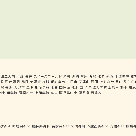
九州工大前
戸畑
枝光
スペースワールド
八幡
黒崎
陣原
折尾
水巻
遠賀川
海老津
教
笹原
南福岡
春日
大野城
水城
都府楼南
二日市
天拝山
原田
けやき台
基山
弥生が
荒尾
長洲
大野下
玉名
肥後伊倉
木葉
田原坂
植木
西里
崇城大学前
上熊本
熊本
川
市来
伊集院
薩摩松元
上伊集院
広木
鹿児島中央
鹿児島
西熊本
食道外科
呼吸器外科
脳神経外科
循環器外科
乳腺外科
心臓血管外科
心臓外科
腫瘍