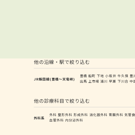
他の沿線・駅で絞り込む
豊橋
船町
下地
小坂井
牛久保
豊
JR飯田線(豊橋～天竜峡)
出馬
上市場
浦川
早瀬
下川合
中
他の診療科目で絞り込む
外科
整形外科
形成外科
消化器外科
胃腸外科
気管
外科系
血管外科
内分泌外科