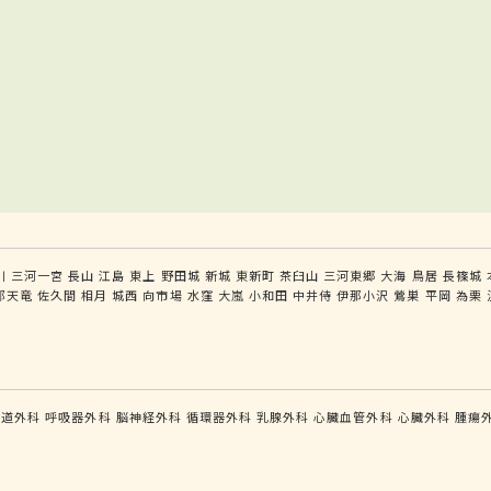
川
三河一宮
長山
江島
東上
野田城
新城
東新町
茶臼山
三河東郷
大海
鳥居
長篠城
部天竜
佐久間
相月
城西
向市場
水窪
大嵐
小和田
中井侍
伊那小沢
鶯巣
平岡
為栗
食道外科
呼吸器外科
脳神経外科
循環器外科
乳腺外科
心臓血管外科
心臓外科
腫瘍