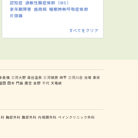
認知症
過敏性腸症候群（IBS）
更年期障害
歯周病
睡眠時無呼吸症候群
片頭痛
すべてをクリア
本長篠
三河大野
湯谷温泉
三河槙原
柿平
三河川合
池場
東栄
温田
田本
門島
唐笠
金野
千代
天竜峡
外科
胸部外科
腹部外科
内視鏡外科
ペインクリニック外科