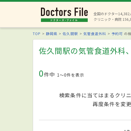
全国のドクター14,38
クリニック・病院 156,
TOP
静岡県
佐久間駅
気管食道外科
予約可
の検
佐久間駅の気管食道外科
0
件中
1〜0件を表示
検索条件に当てはまるクリ
再度条件を変