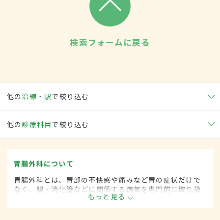
検索フォームに戻る
他の
沿線・駅
で絞り込む
他の
診療科目
で絞り込む
胃腸外科について
胃腸外科とは、胃部の不快感や痛みなど胃の症状だけで
なく、腸・消化管などに関係する病気を専門的に取り扱
もっと見る
う外科の一領域です。平成20年4月の制度改正前は、胃
腸科と呼ばれていました。