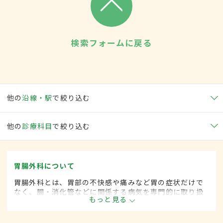
検索フォームに戻る
他の
沿線・駅
で絞り込む
他の
診療科目
で絞り込む
胃腸外科について
胃腸外科とは、胃部の不快感や痛みなど胃の症状だけで
なく、腸・消化管などに関係する病気を専門的に取り扱
もっと見る
う外科の一領域です。平成20年4月の制度改正前は、胃
腸科と呼ばれていました。