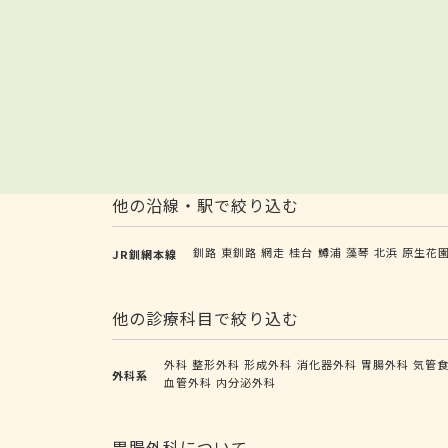
他の沿線・駅で絞り込む
釧路
東釧路
網走
桂台
鱒浦
藻琴
北浜
原生花
JR釧網本線
他の診療科目で絞り込む
外科
整形外科
形成外科
消化器外科
胃腸外科
気管
外科系
血管外科
内分泌外科
胃腸外科について