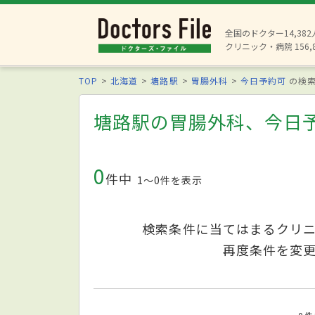
全国のドクター14,38
クリニック・病院 156,
TOP
北海道
塘路駅
胃腸外科
今日予約可
の検
塘路駅の胃腸外科、今日
0
件中
1〜0件を表示
検索条件に当てはまるクリ
再度条件を変