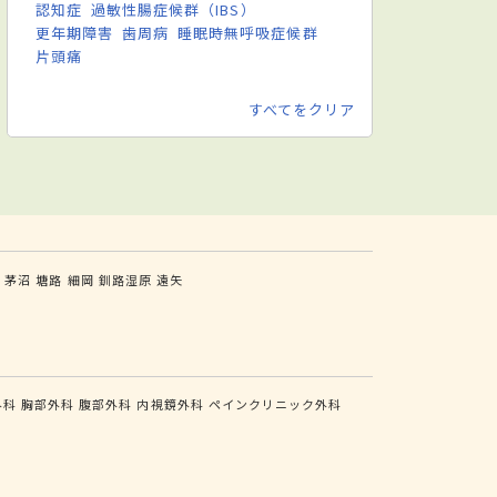
認知症
過敏性腸症候群（IBS）
更年期障害
歯周病
睡眠時無呼吸症候群
片頭痛
すべてをクリア
茶
茅沼
塘路
細岡
釧路湿原
遠矢
外科
胸部外科
腹部外科
内視鏡外科
ペインクリニック外科