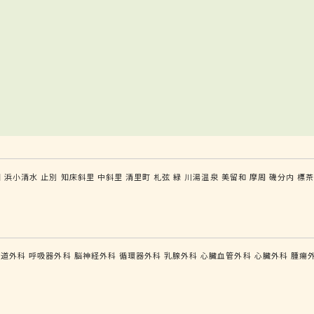
園
浜小清水
止別
知床斜里
中斜里
清里町
札弦
緑
川湯温泉
美留和
摩周
磯分内
標
食道外科
呼吸器外科
脳神経外科
循環器外科
乳腺外科
心臓血管外科
心臓外科
腫瘍