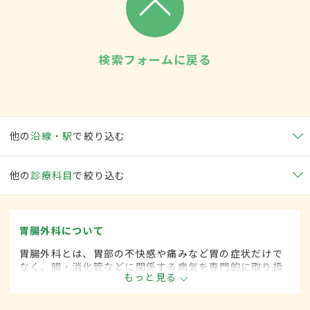
検索フォームに戻る
他の
沿線・駅
で絞り込む
他の
診療科目
で絞り込む
胃腸外科について
胃腸外科とは、胃部の不快感や痛みなど胃の症状だけで
なく、腸・消化管などに関係する病気を専門的に取り扱
もっと見る
う外科の一領域です。平成20年4月の制度改正前は、胃
腸科と呼ばれていました。