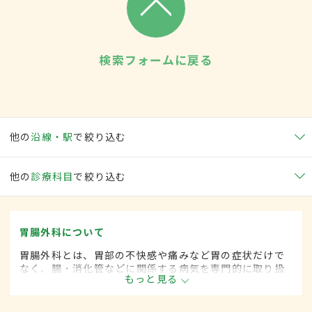
検索フォームに戻る
他の
沿線・駅
で絞り込む
他の
診療科目
で絞り込む
胃腸外科について
胃腸外科とは、胃部の不快感や痛みなど胃の症状だけで
なく、腸・消化管などに関係する病気を専門的に取り扱
もっと見る
う外科の一領域です。平成20年4月の制度改正前は、胃
腸科と呼ばれていました。