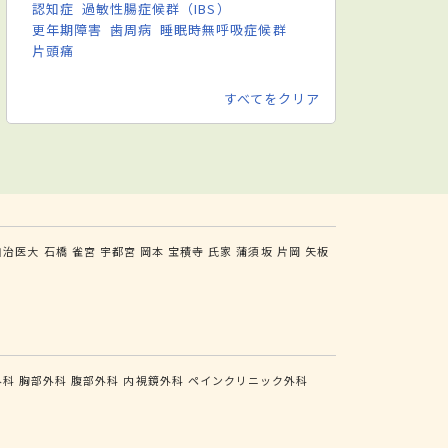
認知症
過敏性腸症候群（IBS）
更年期障害
歯周病
睡眠時無呼吸症候群
片頭痛
すべてをクリア
自治医大
石橋
雀宮
宇都宮
岡本
宝積寺
氏家
蒲須坂
片岡
矢板
外科
胸部外科
腹部外科
内視鏡外科
ペインクリニック外科