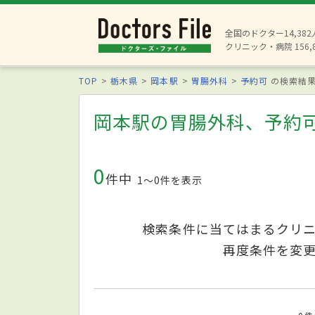
全国のドクター14,38
クリニック・病院 156,
TOP
栃木県
岡本駅
胃腸外科
予約可
の検索結
岡本駅の胃腸外科、予約
0
件中
1〜0件を表示
検索条件に当てはまるクリ
再度条件を変