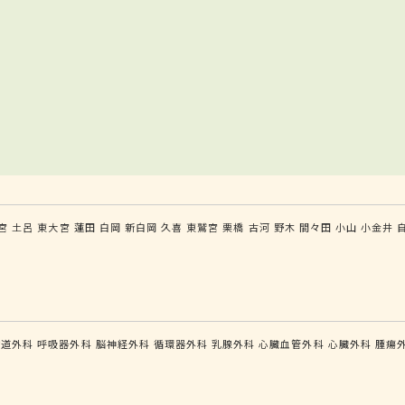
宮
土呂
東大宮
蓮田
白岡
新白岡
久喜
東鷲宮
栗橋
古河
野木
間々田
小山
小金井
食道外科
呼吸器外科
脳神経外科
循環器外科
乳腺外科
心臓血管外科
心臓外科
腫瘍