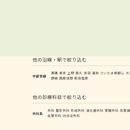
他の沿線・駅で絞り込む
黒磯
東京
上野
尾久
赤羽
浦和
さいたま新都心
大
宇都宮線
野崎
西那須野
那須塩原
他の診療科目で絞り込む
外科
整形外科
形成外科
消化器外科
胃腸外科
気管
外科系
血管外科
内分泌外科