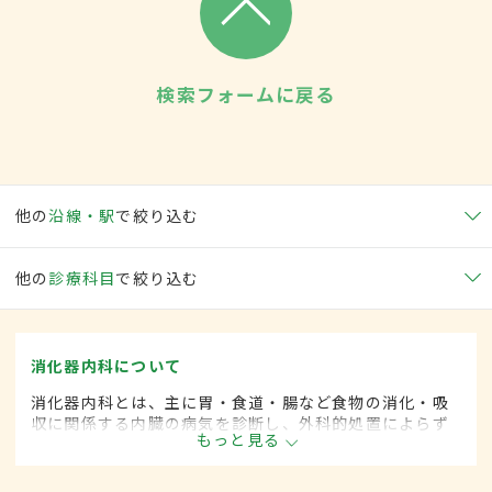
検索フォームに戻る
他の
沿線・駅
で絞り込む
他の
診療科目
で絞り込む
消化器内科について
消化器内科とは、主に胃・食道・腸など食物の消化・吸
収に関係する内臓の病気を診断し、外科的処置によらず
もっと見る
に治療する内科の一領域です。平成20年4月の制度改正
前は、消化器科と呼ばれていました。