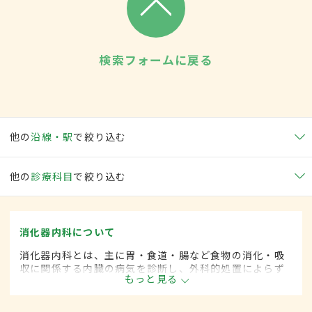
検索フォームに戻る
他の
沿線・駅
で絞り込む
他の
診療科目
で絞り込む
消化器内科について
消化器内科とは、主に胃・食道・腸など食物の消化・吸
収に関係する内臓の病気を診断し、外科的処置によらず
もっと見る
に治療する内科の一領域です。平成20年4月の制度改正
前は、消化器科と呼ばれていました。