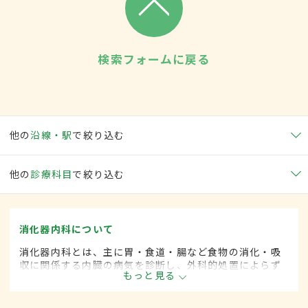
検索フォームに戻る
他の
沿線・駅
で絞り込む
他の
診療科目
で絞り込む
消化器内科について
消化器内科とは、主に胃・食道・腸など食物の消化・吸
収に関係する内臓の病気を診断し、外科的処置によらず
もっと見る
に治療する内科の一領域です。平成20年4月の制度改正
前は、消化器科と呼ばれていました。