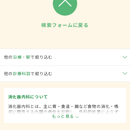
検索フォームに戻る
他の
沿線・駅
で絞り込む
他の
診療科目
で絞り込む
消化器内科について
消化器内科とは、主に胃・食道・腸など食物の消化・吸
収に関係する内臓の病気を診断し、外科的処置によらず
もっと見る
に治療する内科の一領域です。平成20年4月の制度改正
前は、消化器科と呼ばれていました。