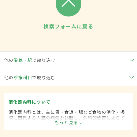
検索フォームに戻る
他の
沿線・駅
で絞り込む
他の
診療科目
で絞り込む
消化器内科について
消化器内科とは、主に胃・食道・腸など食物の消化・吸
収に関係する内臓の病気を診断し、外科的処置によらず
もっと見る
に治療する内科の一領域です。平成20年4月の制度改正
前は、消化器科と呼ばれていました。