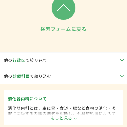
検索フォームに戻る
他の
行政区
で絞り込む
他の
診療科目
で絞り込む
消化器内科について
消化器内科とは、主に胃・食道・腸など食物の消化・吸
収に関係する内臓の病気を診断し、外科的処置によらず
もっと見る
に治療する内科の一領域です。平成20年4月の制度改正
前は、消化器科と呼ばれていました。