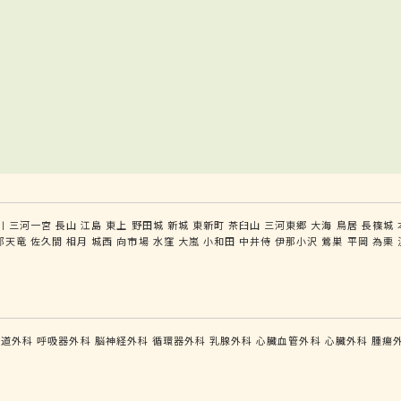
川
三河一宮
長山
江島
東上
野田城
新城
東新町
茶臼山
三河東郷
大海
鳥居
長篠城
部天竜
佐久間
相月
城西
向市場
水窪
大嵐
小和田
中井侍
伊那小沢
鶯巣
平岡
為栗
食道外科
呼吸器外科
脳神経外科
循環器外科
乳腺外科
心臓血管外科
心臓外科
腫瘍