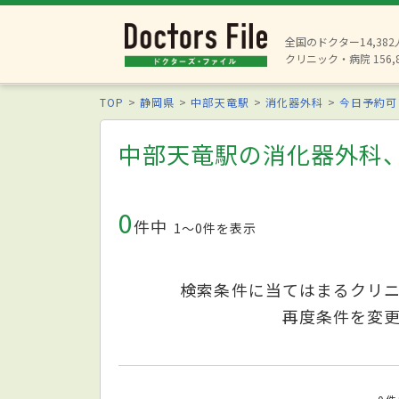
全国のドクター14,38
クリニック・病院 156,
TOP
静岡県
中部天竜駅
消化器外科
今日予約可
中部天竜駅の消化器外科
0
件中
1〜0件を表示
検索条件に当てはまるクリ
再度条件を変