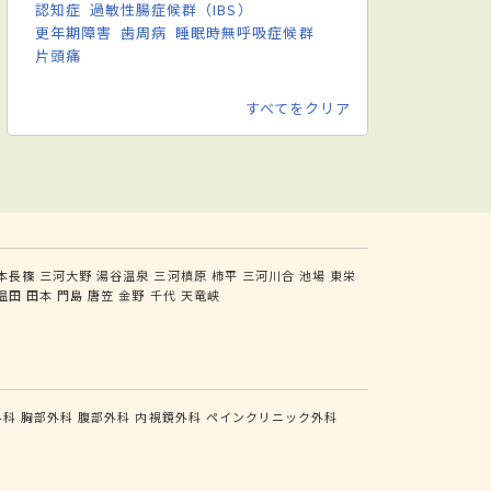
認知症
過敏性腸症候群（IBS）
更年期障害
歯周病
睡眠時無呼吸症候群
片頭痛
すべてをクリア
本長篠
三河大野
湯谷温泉
三河槙原
柿平
三河川合
池場
東栄
温田
田本
門島
唐笠
金野
千代
天竜峡
外科
胸部外科
腹部外科
内視鏡外科
ペインクリニック外科