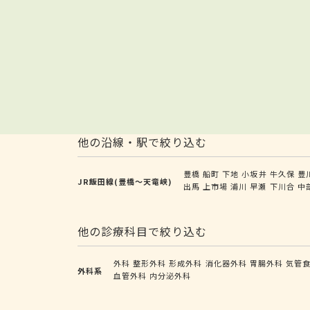
他の沿線・駅で絞り込む
豊橋
船町
下地
小坂井
牛久保
豊
JR飯田線(豊橋～天竜峡)
出馬
上市場
浦川
早瀬
下川合
中
他の診療科目で絞り込む
外科
整形外科
形成外科
消化器外科
胃腸外科
気管
外科系
血管外科
内分泌外科