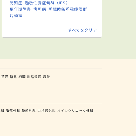
認知症
過敏性腸症候群（IBS）
更年期障害
歯周病
睡眠時無呼吸症候群
片頭痛
すべてをクリア
茶
茅沼
塘路
細岡
釧路湿原
遠矢
外科
胸部外科
腹部外科
内視鏡外科
ペインクリニック外科