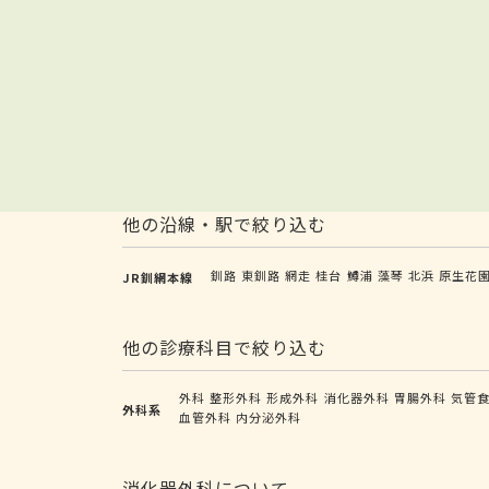
他の沿線・駅で絞り込む
釧路
東釧路
網走
桂台
鱒浦
藻琴
北浜
原生花
JR釧網本線
他の診療科目で絞り込む
外科
整形外科
形成外科
消化器外科
胃腸外科
気管
外科系
血管外科
内分泌外科
消化器外科について