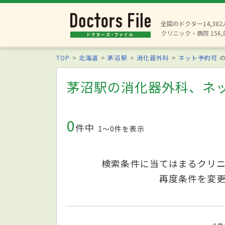
全国のドクター14,38
クリニック・病院 156,
TOP
北海道
茅沼駅
消化器外科
ネット予約可
の
茅沼駅の消化器外科、ネ
0
件中
1〜0件を表示
検索条件に当てはまるクリ
再度条件を変