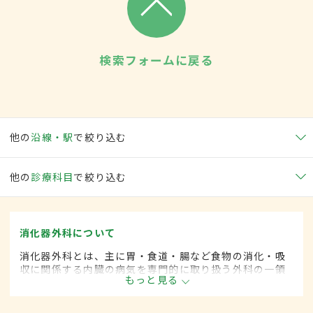
検索フォームに戻る
他の
沿線・駅
で絞り込む
他の
診療科目
で絞り込む
消化器外科について
消化器外科とは、主に胃・食道・腸など食物の消化・吸
収に関係する内臓の病気を専門的に取り扱う外科の一領
もっと見る
域です。平成20年4月の制度改正前は、消化器科と呼ば
れていました。