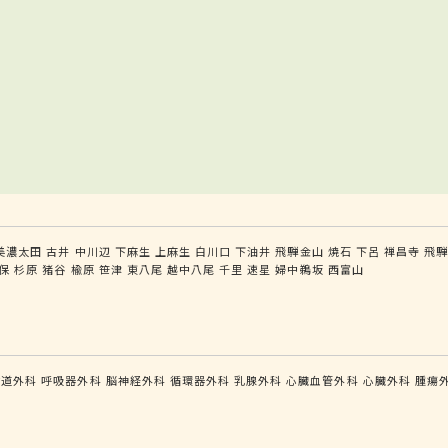
美濃太田
古井
中川辺
下麻生
上麻生
白川口
下油井
飛騨金山
焼石
下呂
禅昌寺
飛
保
杉原
猪谷
楡原
笹津
東八尾
越中八尾
千里
速星
婦中鵜坂
西富山
食道外科
呼吸器外科
脳神経外科
循環器外科
乳腺外科
心臓血管外科
心臓外科
腫瘍