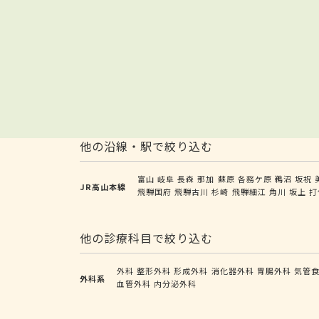
他の沿線・駅で絞り込む
富山
岐阜
長森
那加
蘇原
各務ケ原
鵜沼
坂祝
JR高山本線
飛騨国府
飛騨古川
杉崎
飛騨細江
角川
坂上
打
他の診療科目で絞り込む
外科
整形外科
形成外科
消化器外科
胃腸外科
気管
外科系
血管外科
内分泌外科