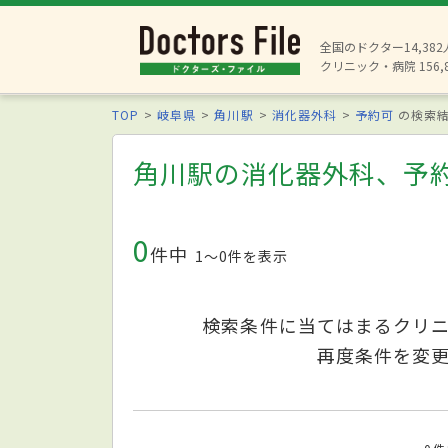
全国のドクター14,38
クリニック・病院 156,
TOP
岐阜県
角川駅
消化器外科
予約可
の検索
角川駅の消化器外科、予
0
件中
1〜0件を表示
検索条件に当てはまるクリ
再度条件を変