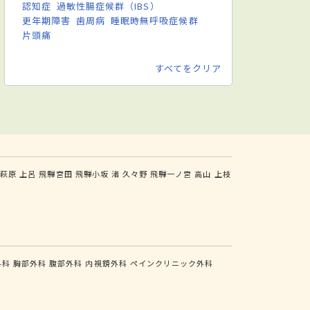
認知症
過敏性腸症候群（IBS）
更年期障害
歯周病
睡眠時無呼吸症候群
片頭痛
すべてをクリア
騨萩原
上呂
飛騨宮田
飛騨小坂
渚
久々野
飛騨一ノ宮
高山
上枝
外科
胸部外科
腹部外科
内視鏡外科
ペインクリニック外科