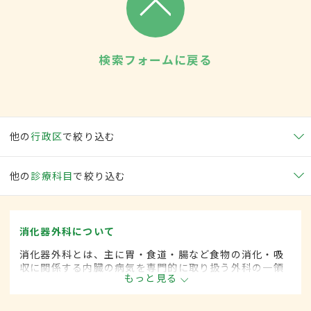
検索フォームに戻る
他の
行政区
で絞り込む
他の
診療科目
で絞り込む
消化器外科について
消化器外科とは、主に胃・食道・腸など食物の消化・吸
収に関係する内臓の病気を専門的に取り扱う外科の一領
もっと見る
域です。平成20年4月の制度改正前は、消化器科と呼ば
れていました。