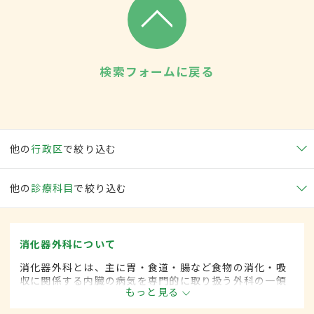
検索フォームに戻る
他の
行政区
で絞り込む
他の
診療科目
で絞り込む
消化器外科について
消化器外科とは、主に胃・食道・腸など食物の消化・吸
収に関係する内臓の病気を専門的に取り扱う外科の一領
もっと見る
域です。平成20年4月の制度改正前は、消化器科と呼ば
れていました。