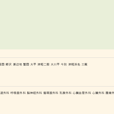
蓬田
郷沢
瀬辺地
蟹田
大平
津軽二股
大川平
今別
津軽浜名
三厩
食道外科
呼吸器外科
脳神経外科
循環器外科
乳腺外科
心臓血管外科
心臓外科
腫瘍