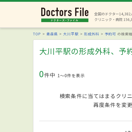
全国のドクター14,38
クリニック・病院 156,
TOP
青森県
大川平駅
形成外科
予約可
の検索
大川平駅の形成外科、予
0
件中
1〜0件を表示
検索条件に当てはまるクリ
再度条件を変