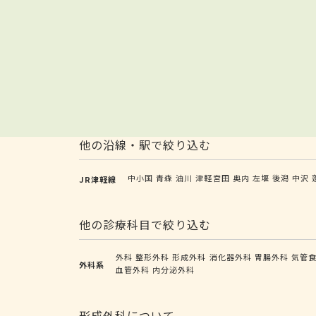
他の沿線・駅で絞り込む
中小国
青森
油川
津軽宮田
奥内
左堰
後潟
中沢
JR津軽線
他の診療科目で絞り込む
外科
整形外科
形成外科
消化器外科
胃腸外科
気管
外科系
血管外科
内分泌外科
形成外科について