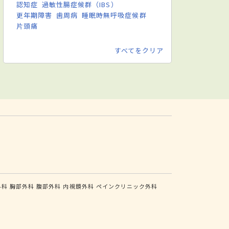
認知症
過敏性腸症候群（IBS）
更年期障害
歯周病
睡眠時無呼吸症候群
片頭痛
すべてをクリア
外科
胸部外科
腹部外科
内視鏡外科
ペインクリニック外科