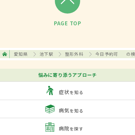
PAGE TOP
愛知県
池下駅
整形外科
今日予約可
の
悩みに寄り添うアプローチ
症状
を知る
病気
を知る
病院
を探す