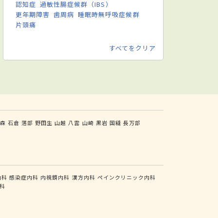
認知症
過敏性腸症候群（IBS）
更年期障害
歯周病
睡眠時無呼吸症候群
片頭痛
すべてをクリア
森
石倉
落部
野田生
山越
八雲
山崎
黒岩
国縫
長万部
内科
感染症内科
内視鏡内科
漢方内科
ペインクリニック内科
科