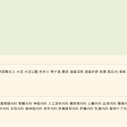
新函館北斗
大沼
大沼公園
赤井川
駒ケ岳
鹿部
渡島沼尻
渡島砂原
掛澗
尾白内
東森
循環器内科
腎臓内科
神経内科
人工透析内科
糖尿病内科
心臓内科
血液内科
腫瘍
析内科
女性内科
脳神経内科
老年内科
疼痛緩和内科
肝臓内科
乳腺内科
緩和ケア内