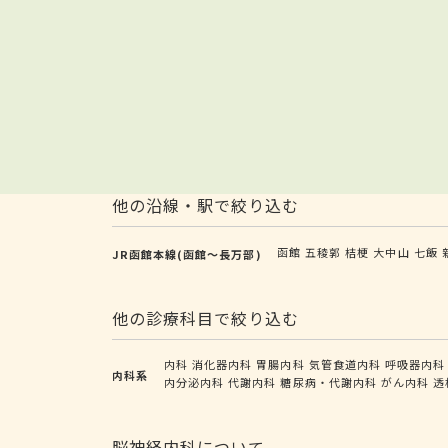
他の沿線・駅で絞り込む
函館
五稜郭
桔梗
大中山
七飯
JR函館本線(函館～長万部)
他の診療科目で絞り込む
内科
消化器内科
胃腸内科
気管食道内科
呼吸器内科
内科系
内分泌内科
代謝内科
糖尿病・代謝内科
がん内科
透
脳神経内科について