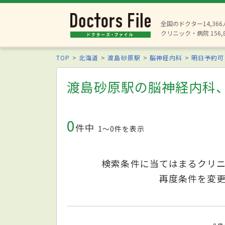
全国のドクター14,36
クリニック・病院 156,
TOP
北海道
渡島砂原駅
脳神経内科
明日予約可
渡島砂原駅の脳神経内科
0
件中
1〜0件を表示
検索条件に当てはまるクリ
再度条件を変