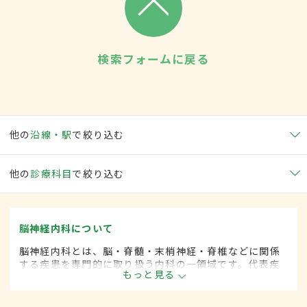
検索フォームに戻る
他の
沿線・駅
で絞り込む
他の
診療科目
で絞り込む
脳神経内科について
脳神経内科とは、脳・脊髄・末梢神経・脊椎などに関係
する疾患を専門的に取り扱う内科の一領域です。代表疾
もっと見る
患として、脳卒中や各種神経変性疾患(パーキンソン病、
筋萎縮性側索硬化など)、脊髄と末梢神経の疾患、てんか
んや頭痛、めまいがあります。