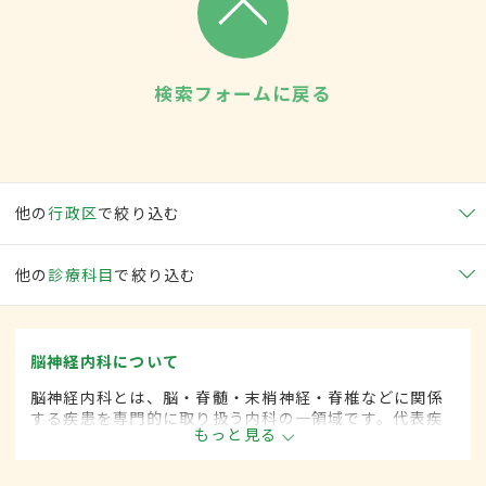
検索フォームに戻る
他の
行政区
で絞り込む
他の
診療科目
で絞り込む
脳神経内科について
脳神経内科とは、脳・脊髄・末梢神経・脊椎などに関係
する疾患を専門的に取り扱う内科の一領域です。代表疾
もっと見る
患として、脳卒中や各種神経変性疾患(パーキンソン病、
筋萎縮性側索硬化など)、脊髄と末梢神経の疾患、てんか
んや頭痛、めまいがあります。