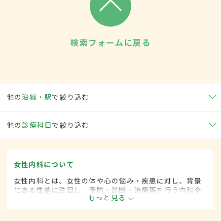
検索フォームに戻る
他の
沿線・駅
で絞り込む
他の
診療科目
で絞り込む
女性内科について
女性内科とは、女性の体や心の悩み・疾患に対し、背景
にある性差に注目し、予防・診断・治療等を行う内科全
もっと見る
般領域です。ライフスタイルが多様化する中、女性の健
康をトータルサポートし、必要に応じて連携医療機関へ
の紹介も行っています。