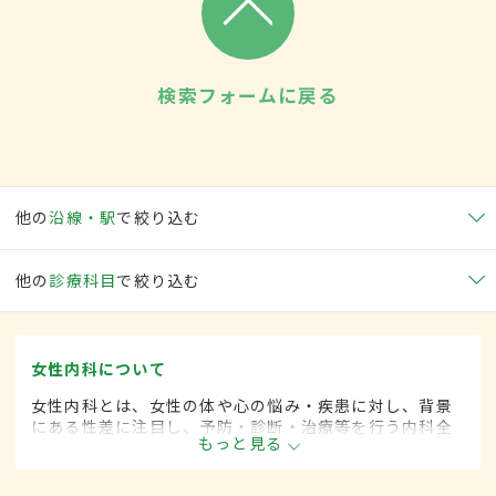
検索フォームに戻る
他の
沿線・駅
で絞り込む
他の
診療科目
で絞り込む
女性内科について
女性内科とは、女性の体や心の悩み・疾患に対し、背景
にある性差に注目し、予防・診断・治療等を行う内科全
もっと見る
般領域です。ライフスタイルが多様化する中、女性の健
康をトータルサポートし、必要に応じて連携医療機関へ
の紹介も行っています。