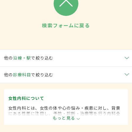
検索フォームに戻る
他の
沿線・駅
で絞り込む
他の
診療科目
で絞り込む
女性内科について
女性内科とは、女性の体や心の悩み・疾患に対し、背景
にある性差に注目し、予防・診断・治療等を行う内科全
もっと見る
般領域です。ライフスタイルが多様化する中、女性の健
康をトータルサポートし、必要に応じて連携医療機関へ
の紹介も行っています。