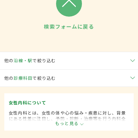
検索フォームに戻る
他の
沿線・駅
で絞り込む
他の
診療科目
で絞り込む
女性内科について
女性内科とは、女性の体や心の悩み・疾患に対し、背景
にある性差に注目し、予防・診断・治療等を行う内科全
もっと見る
般領域です。ライフスタイルが多様化する中、女性の健
康をトータルサポートし、必要に応じて連携医療機関へ
の紹介も行っています。