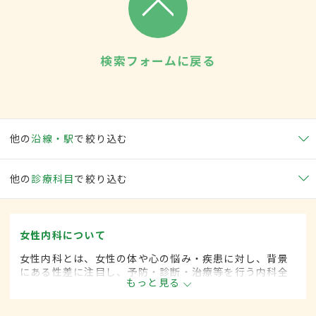
検索フォームに戻る
他の
沿線・駅
で絞り込む
他の
診療科目
で絞り込む
女性内科について
女性内科とは、女性の体や心の悩み・疾患に対し、背景
にある性差に注目し、予防・診断・治療等を行う内科全
もっと見る
般領域です。ライフスタイルが多様化する中、女性の健
康をトータルサポートし、必要に応じて連携医療機関へ
の紹介も行っています。