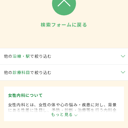
検索フォームに戻る
他の
沿線・駅
で絞り込む
他の
診療科目
で絞り込む
女性内科について
女性内科とは、女性の体や心の悩み・疾患に対し、背景
にある性差に注目し、予防・診断・治療等を行う内科全
もっと見る
般領域です。ライフスタイルが多様化する中、女性の健
康をトータルサポートし、必要に応じて連携医療機関へ
の紹介も行っています。