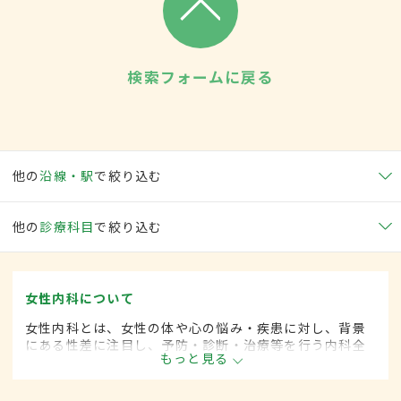
検索フォームに戻る
他の
沿線・駅
で絞り込む
他の
診療科目
で絞り込む
女性内科について
女性内科とは、女性の体や心の悩み・疾患に対し、背景
にある性差に注目し、予防・診断・治療等を行う内科全
もっと見る
般領域です。ライフスタイルが多様化する中、女性の健
康をトータルサポートし、必要に応じて連携医療機関へ
の紹介も行っています。