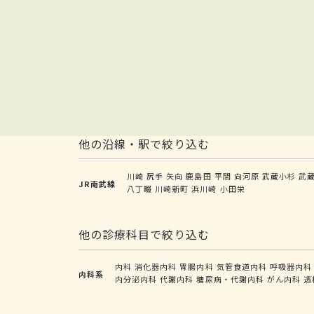
他の沿線・駅で絞り込む
川崎
尻手
矢向
鹿島田
平間
向河原
武蔵小杉
武
JR南武線
八丁畷
川崎新町
浜川崎
小田栄
他の診療科目で絞り込む
内科
消化器内科
胃腸内科
気管食道内科
呼吸器内科
内科系
内分泌内科
代謝内科
糖尿病・代謝内科
がん内科
透