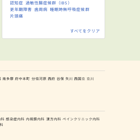
認知症
過敏性腸症候群（IBS）
更年期障害
歯周病
睡眠時無呼吸症候群
片頭痛
すべてをクリア
沼
南多摩
府中本町
分倍河原
西府
谷保
矢川
西国立
立川
内科
感染症内科
内視鏡内科
漢方内科
ペインクリニック内科
科