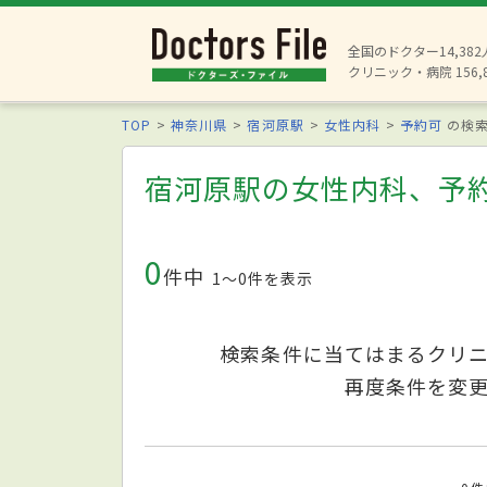
全国のドクター14,38
クリニック・病院 156,
TOP
神奈川県
宿河原駅
女性内科
予約可
の検
宿河原駅の女性内科、予
0
件中
1〜0件を表示
検索条件に当てはまるクリ
再度条件を変