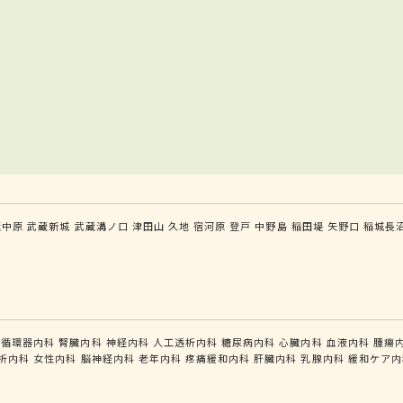
蔵中原
武蔵新城
武蔵溝ノ口
津田山
久地
宿河原
登戸
中野島
稲田堤
矢野口
稲城長
循環器内科
腎臓内科
神経内科
人工透析内科
糖尿病内科
心臓内科
血液内科
腫瘍
析内科
女性内科
脳神経内科
老年内科
疼痛緩和内科
肝臓内科
乳腺内科
緩和ケア内